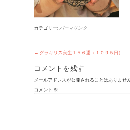
カテゴリー:
パーマリンク
投
←
グラキリス実生１５６週（１０９５日）
稿
コメントを残す
ナ
メールアドレスが公開されることはありませ
ビ
コメント
※
ゲ
ー
シ
ョ