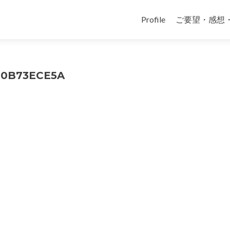
コ
ン
Profile
ご要望・感想
テ
ン
ツ
へ
10B73ECE5A
ス
キ
ッ
プ