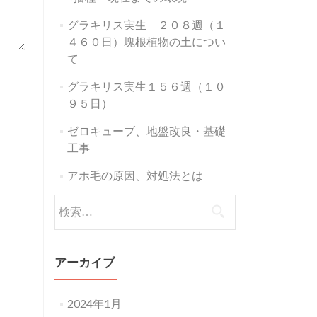
グラキリス実生 ２０８週（１
４６０日）塊根植物の土につい
て
グラキリス実生１５６週（１０
９５日）
ゼロキューブ、地盤改良・基礎
工事
アホ毛の原因、対処法とは
検
索:
アーカイブ
2024年1月