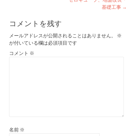
稿
基礎工事
→
ナ
コメントを残す
ビ
ゲ
メールアドレスが公開されることはありません。
※
が付いている欄は必須項目です
ー
コメント
※
シ
ョ
ン
名前
※