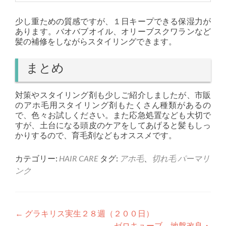
少し重ための質感ですが、１日キープできる保湿力が
あります。バオバブオイル、オリーブスクワランなど
髪の補修をしながらスタイリングできます。
まとめ
対策やスタイリング剤も少しご紹介しましたが、市販
のアホ毛用スタイリング剤もたくさん種類があるの
で、色々お試しください。また応急処置なども大切で
すが、土台になる頭皮のケアをしてあげると髪もしっ
かりするので、育毛剤などもオススメです。
カテゴリー:
HAIR CARE
タグ:
アホ毛
、
切れ毛
パーマリ
ンク
投
←
グラキリス実生２８週（２００日）
ゼロキューブ、地盤改良・