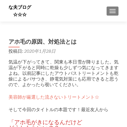
な夫ブログ
ナビゲ
☆☆☆
アホ毛の原因、対処法とは
投稿日:
2020年1月28日
気温が下がってきて、関東も本日雪が降りました。気
温が下がると同時に乾燥も少しずつ気になってきます
よね。以前記事にしたアウトバストリートメントも乾
燥によるパサつき、静電気対策にも応用できると思う
ので、よかったら覗いてください。
美容師が厳選した流さないトリートメント☆
そして今回のタイトルの本題です！最近友人から
「アホ毛がきになるんだけど