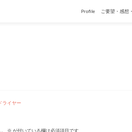
コ
ン
Profile
ご要望・感想
テ
ン
ツ
へ
ス
キ
ッ
プ
ドライヤー
ん。
※
が付いている欄は必須項目です