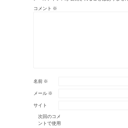
ビ
コメント
※
ゲ
ー
シ
ョ
ン
名前
※
メール
※
サイト
次回のコメ
ントで使用