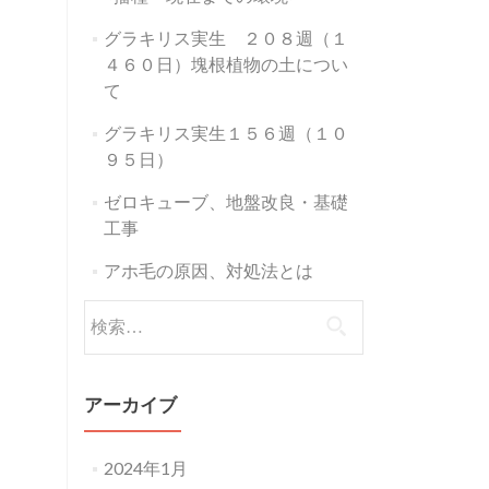
グラキリス実生 ２０８週（１
４６０日）塊根植物の土につい
て
グラキリス実生１５６週（１０
９５日）
ゼロキューブ、地盤改良・基礎
工事
アホ毛の原因、対処法とは
検
索:
アーカイブ
2024年1月