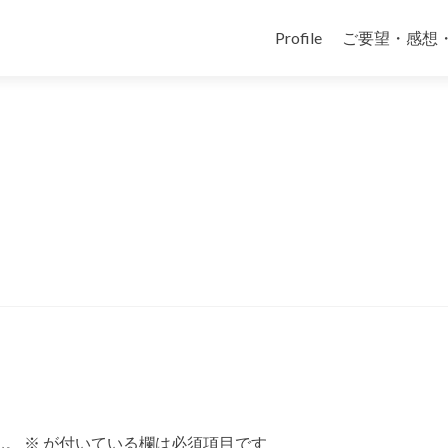
コ
ン
Profile
ご要望・感想
テ
ン
ツ
へ
ス
キ
ッ
プ
ん。
※
が付いている欄は必須項目です