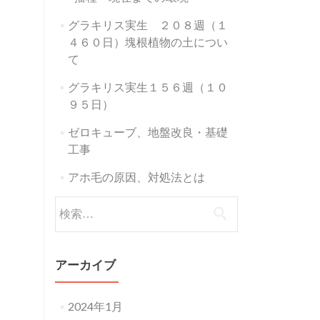
グラキリス実生 ２０８週（１
４６０日）塊根植物の土につい
て
グラキリス実生１５６週（１０
９５日）
ゼロキューブ、地盤改良・基礎
工事
アホ毛の原因、対処法とは
検
索:
アーカイブ
2024年1月