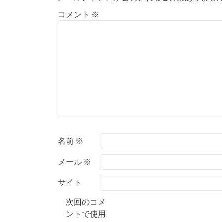
ビ
コメント
※
ゲ
ー
シ
ョ
ン
名前
※
メール
※
サイト
次回のコメ
ントで使用