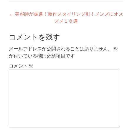
投
←
美容師が厳選！新作スタイリング剤！メンズにオス
スメ１０選
稿
ナ
コメントを残す
ビ
メールアドレスが公開されることはありません。
※
ゲ
が付いている欄は必須項目です
ー
コメント
※
シ
ョ
ン