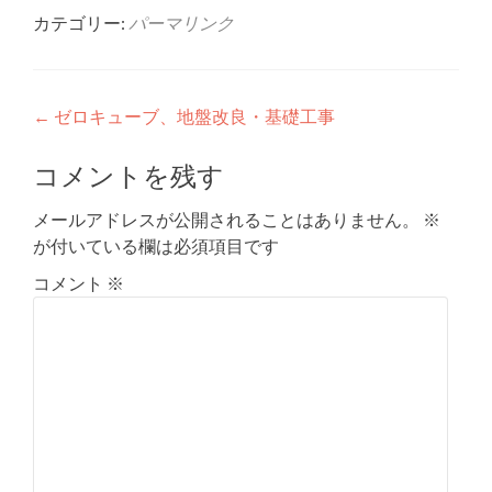
カテゴリー:
パーマリンク
投
←
ゼロキューブ、地盤改良・基礎工事
稿
コメントを残す
ナ
メールアドレスが公開されることはありません。
※
ビ
が付いている欄は必須項目です
ゲ
コメント
※
ー
シ
ョ
ン