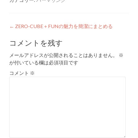
投
←
ZERO-CUBE＋FUNの魅力を簡潔にまとめる
稿
コメントを残す
ナ
メールアドレスが公開されることはありません。
※
ビ
が付いている欄は必須項目です
ゲ
コメント
※
ー
シ
ョ
ン