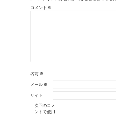
ビ
コメント
※
ゲ
ー
シ
ョ
ン
名前
※
メール
※
サイト
次回のコメ
ントで使用