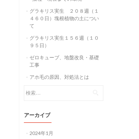
グラキリス実生 ２０８週（１
４６０日）塊根植物の土につい
て
グラキリス実生１５６週（１０
９５日）
ゼロキューブ、地盤改良・基礎
工事
アホ毛の原因、対処法とは
検
索:
アーカイブ
2024年1月