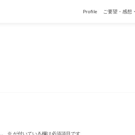
コ
ン
Profile
ご要望・感想
テ
ン
ツ
へ
ス
キ
ッ
プ
ん。
※
が付いている欄は必須項目です